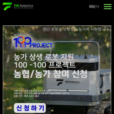
KR
/
EN